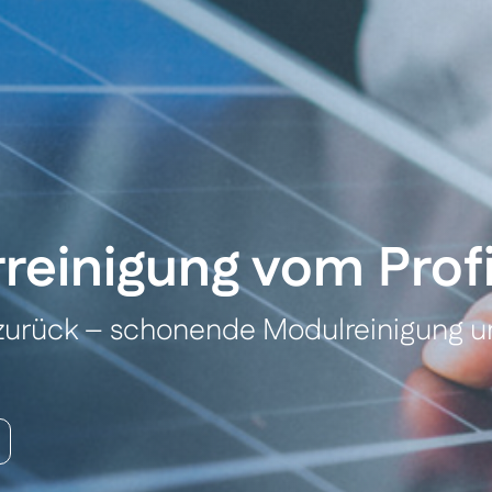
rreinigung vom Prof
zurück – schonende Modulreinigung un