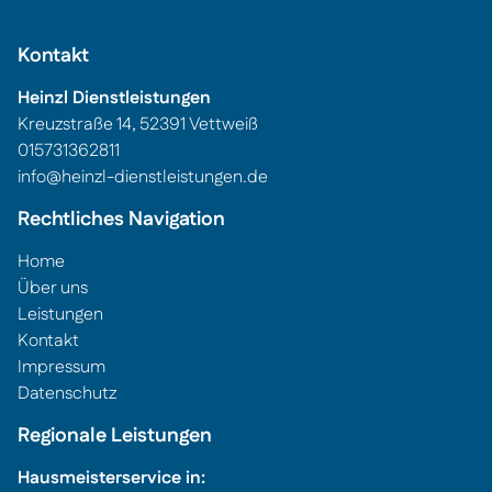
Kontakt
Heinzl Dienstleistungen
Kreuzstraße 14, 52391 Vettweiß
015731362811
Edit widget
Share
info@heinzl-dienstleistungen.de
Rechtliches Navigation
Home
Über uns
Leistungen
Kontakt
Impressum
Datenschutz
Regionale Leistungen
Hausmeisterservice in: