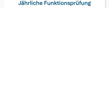
Jährliche Funktionsprüfung
Wir testen den Alarm, die
Raucheindringöffnungen und das Umfeld des
Melders (z. B. auf blockierende Möbel oder
Lampen).
Batteriewechsel & Austausch
Wir prüfen die Batterieleistung und tauschen
defekte oder veraltete Rauchwarnmelder (nach
Ablauf der 10-Jahres-Frist) fachgerecht aus.