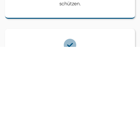
schützen.
Fassaden- und Höhenreinigung
Mit dem Einsatz unseres eigenen Hubsteigers
erreichen wir problemlos hohe Treppenhäuser,
Glasbauten und Außenfassaden.